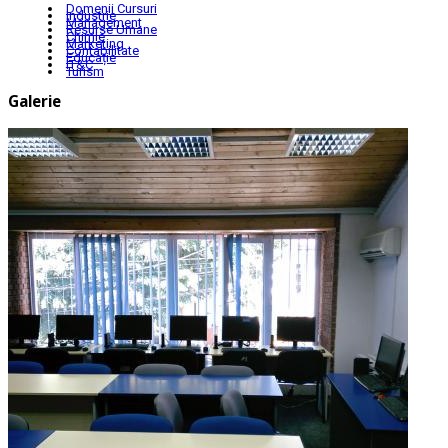
Domenii Cursuri
Industrie
Management
Resurse Umane
Chimie
Marketing
Contabilitate
Educație
IT&C
Turism
Galerie