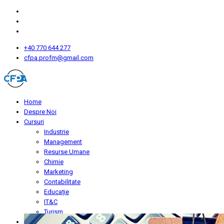
+40 770 644 277
cfpa.profm@gmail.com
Home
Despre Noi
Cursuri
Industrie
Management
Resurse Umane
Chimie
Marketing
Contabilitate
Educație
IT&C
Turism
Înscriere