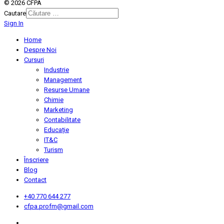
© 2026 CFPA
Cautare
Sign In
Type 2 or more characters for
results.
Home
Despre Noi
Cursuri
Industrie
Management
Resurse Umane
Chimie
Marketing
Contabilitate
Educație
IT&C
Turism
Înscriere
Blog
Contact
+40 770 644 277
cfpa.profm@gmail.com