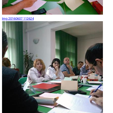
Img 20160607 112624