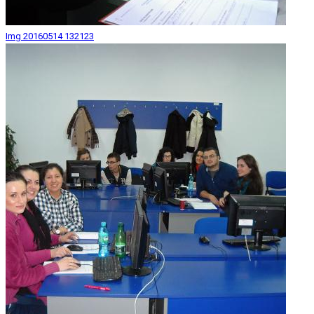
Img 20160514 132123