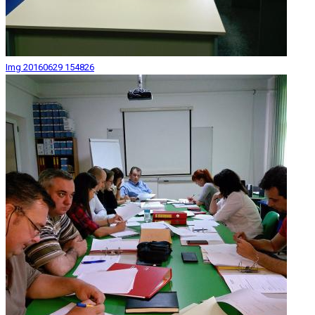
Img 20160629 154826