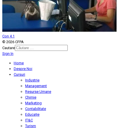
Con 4.1
© 2026 CFPA
Cautare
Sign In
Type 2 or more characters for
results.
Home
Despre Noi
Cursuri
Industrie
Management
Resurse Umane
Chimie
Marketing
Contabilitate
Educație
IT&C
Turism