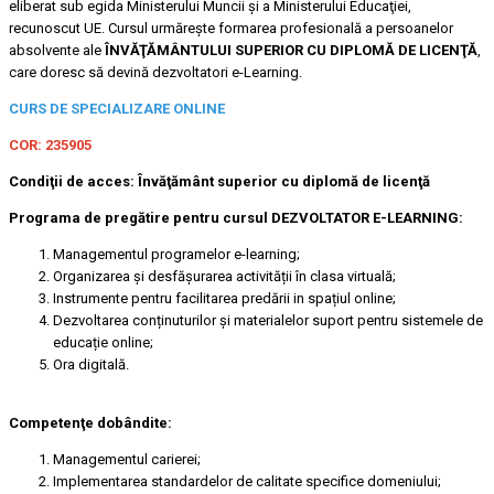
eliberat sub egida Ministerului Muncii şi a Ministerului Educaţiei,
recunoscut UE. Cursul urmăreşte formarea profesională a persoanelor
absolvente ale
ÎNVĂŢĂMÂNTULUI SUPERIOR CU DIPLOMĂ DE LICENŢĂ
,
care doresc să devină dezvoltatori e-Learning.
CURS DE SPECIALIZARE ONLINE
COR:
235905
Condiţii de acces:
Învăţământ superior cu diplomă de licenţă
Programa de pregătire pentru cursul
DEZVOLTATOR E-LEARNING
:
Managementul programelor e-learning;
Organizarea și desfășurarea activității în clasa virtuală;
Instrumente pentru facilitarea predării in spațiul online;
Dezvoltarea conținuturilor și materialelor suport pentru sistemele de
educație online;
Ora digitală.
Competenţe dobândite:
Managementul carierei;
Implementarea standardelor de calitate specifice domeniului;