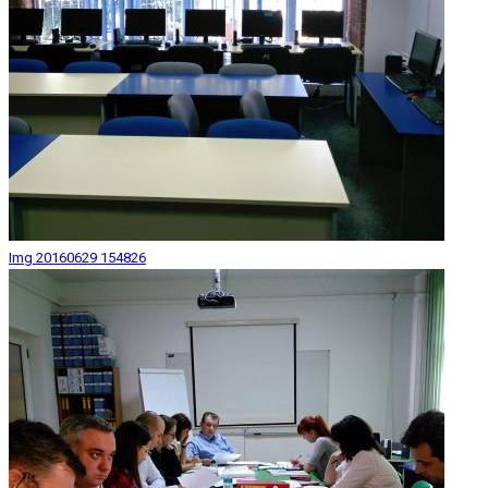
Img 20160629 154826