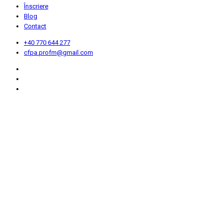
Înscriere
Blog
Contact
+40 770 644 277
cfpa.profm@gmail.com