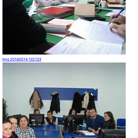
Img 20160514 132123