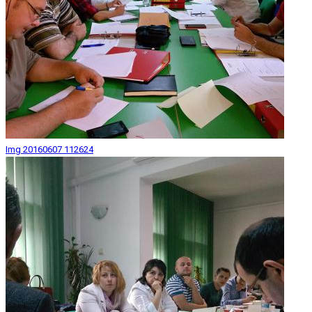
Img 20160607 112624