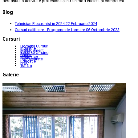
desfășura o activitate profesională într-un mod eficient și competent.
Blog
Tehnician Electronist în 2024
22 Februarie 2024
Cursuri calificare - Programe de formare
06 Octombrie 2023
Cursuri
Domenii Cursuri
Industrie
Management
Resurse Umane
Chimie
Marketing
Contabilitate
Educație
IT&C
Turism
Galerie