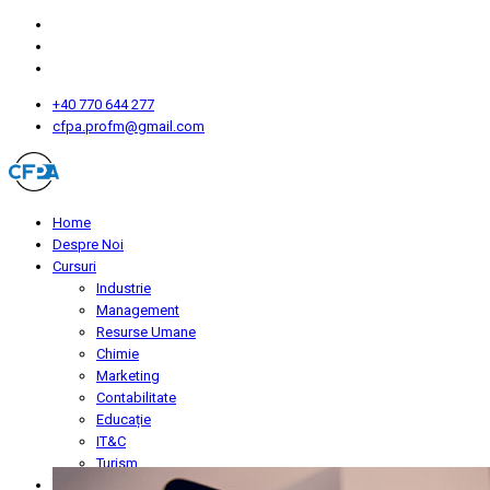
+40 770 644 277
cfpa.profm@gmail.com
Home
Despre Noi
Cursuri
Industrie
Management
Resurse Umane
Chimie
Marketing
Contabilitate
Educație
IT&C
Turism
Înscriere