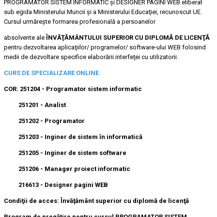
PROGRAMATOR SISTEM INFORMATIC şi DESIGNER PAGINI WEB eliberat
sub egida Ministerului Muncii şi a Ministerului Educaţiei, recunoscut UE.
Cursul urmăreşte formarea profesională a persoanelor
absolvente ale
ÎNVĂŢĂMÂNTULUI SUPERIOR CU DIPLOMĂ DE LICENŢĂ
pentru dezvoltarea aplicaţiilor/ programelor/ software-ului WEB folosind
medii de dezvoltare specifice elaborării interfeţei cu utilizatorii.
CURS DE SPECIALIZARE ONLINE
COR:
251204 - Programator sistem informatic
251201
-
Analist
251202
-
Programator
251203
-
Inginer de sistem în informatică
251205
-
Inginer de sistem software
251206
-
Manager proiect informatic
216613 - Designer pagini WEB
Condiţii de acces:
Învăţământ superior cu diplomă de licenţă
Program de pregătire pentru cursul PROGRAMATOR SISTEM