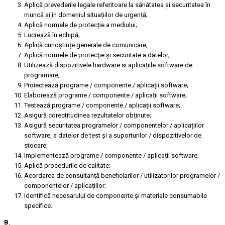
Aplică prevederile legale referitoare la sănătatea și securitatea în
muncă și în domeniul situațiilor de urgență;
Aplică normele de protecție a mediului;
Lucrează în echipă;
Aplică cunoștințe generale de comunicare;
Aplică normele de protecţie și securitate a datelor;
Utilizează dispozitivele hardware si aplicațiile software de
programare;
Proiectează programe / componente / aplicații software;
Elaborează programe / componente / aplicații software;
Testează programe / componente / aplicații software;
Asigură corectitudinea rezultatelor obținute;
Asigură securitatea programelor / componentelor / aplicațiilor
software, a datelor de test și a suporturilor / dispozitivelor de
stocare;
Implementează programe / componente / aplicații software;
Aplică procedurile de calitate;
Acordarea de consultanță beneficiarilor / utilizatorilor programelor /
componentelor / aplicațiilor;
Identifică necesarului de componente și materiale consumabile
specifice.
B.