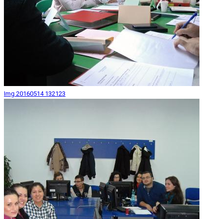
Img 20160514 132123