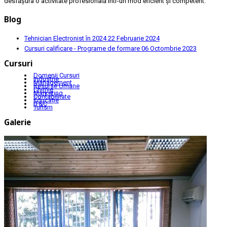
desfășura o activitate profesională într-un mod eficient și competent.
Blog
Tehnician Electronist în 2024
22 Februarie 2024
Cursuri calificare - Programe de formare
06 Octombrie 2023
Cursuri
Domenii Cursuri
Industrie
Management
Resurse Umane
Chimie
Marketing
Contabilitate
Educație
IT&C
Turism
Galerie