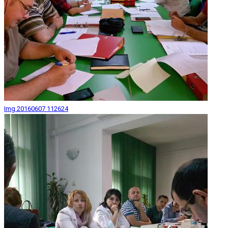
Img 20160607 112624