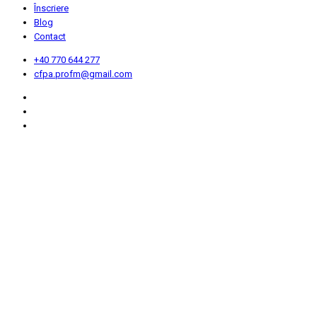
Înscriere
Blog
Contact
+40 770 644 277
cfpa.profm@gmail.com