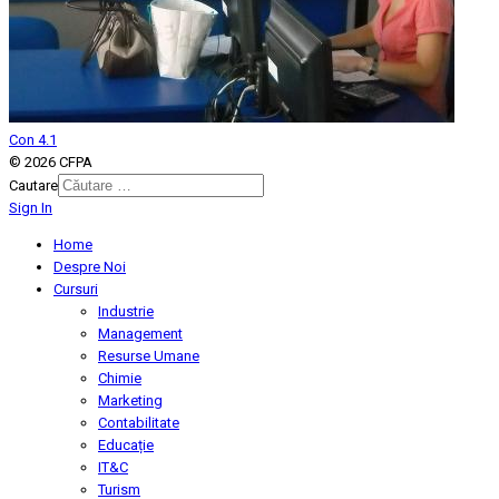
Con 4.1
© 2026 CFPA
Cautare
Sign In
Type 2 or more characters for
results.
Home
Despre Noi
Cursuri
Industrie
Management
Resurse Umane
Chimie
Marketing
Contabilitate
Educație
IT&C
Turism