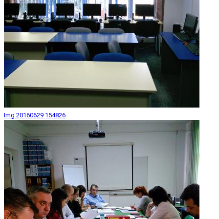
Img 20160629 154826