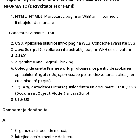
INFORMATIC (Dezvoltator Front-End)
HTML, HTML5
. Proiectarea paginilor WEB prin intermediul
limbajelor de marcare.
Concepte avansate HTML
CSS
. Aplicarea stilurilor într-o pagină WEB. Concepte avansate CSS.
JavaScript
. Dezvoltarea interactivităţii paginii WEB cu utilizatorii
AJAX
Algorithms and Logical Thinking
Colecţii de unelte
Framework
şi folosirea lor pentru dezvoltarea
aplicaţiilor
Angular Js
,
open source
pentru dezvoltarea aplicaţiilor
cu o singură pagină
JQuery
, dezvoltarea interacţiunilor dintre un document HTML / CSS
(
Document Object Model
) şi JavaScript
UI & UX
Competenţe dobândite:
A.
Organizează locul de muncă;
Întreține echipamentele de lucru;