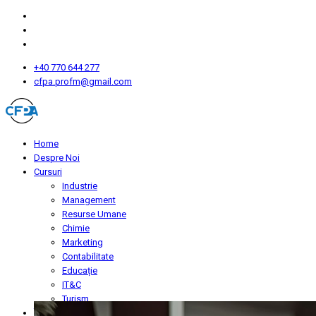
+40 770 644 277
cfpa.profm@gmail.com
Home
Despre Noi
Cursuri
Industrie
Management
Resurse Umane
Chimie
Marketing
Contabilitate
Educație
IT&C
Turism
Înscriere