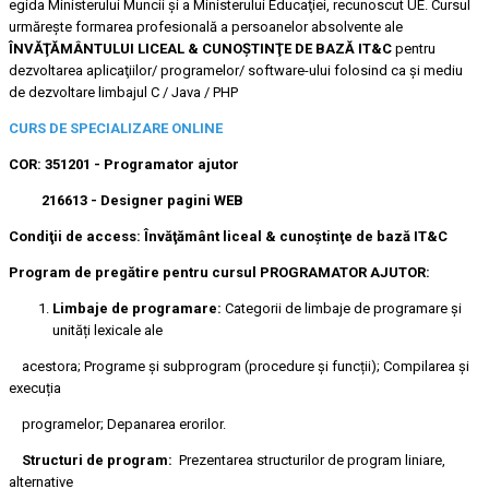
egida Ministerului Muncii şi a Ministerului Educaţiei, recunoscut UE. Cursul
urmăreşte formarea profesională a persoanelor absolvente ale
ÎNVĂŢĂMÂNTULUI LICEAL & CUNOŞTINŢE DE BAZĂ IT&C
pentru
dezvoltarea aplicaţiilor/ programelor/ software-ului folosind ca şi mediu
de dezvoltare limbajul C / Java / PHP
CURS DE SPECIALIZARE ONLINE
COR:
351201
-
Programator ajutor
216613 - Designer pagini WEB
Condiţii de access:
Învăţământ liceal & cunoştinţe de bază IT&C
Program de pregătire pentru cursul PROGRAMATOR AJUTOR:
Limbaje de programare:
Categorii de limbaje de programare și
unități lexicale ale
acestora; Programe și subprogram (procedure și funcții); Compilarea și
execuția
programelor; Depanarea erorilor.
Structuri de program:
Prezentarea structurilor de program liniare,
alternative