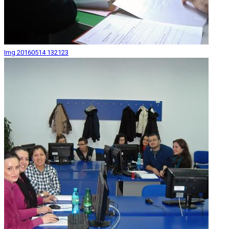
Img 20160514 132123