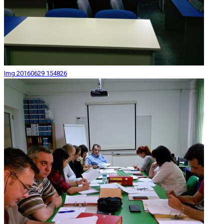
Img 20160629 154826