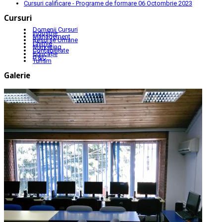
Cursuri calificare - Programe de formare
06 Octombrie 2023
Cursuri
Domenii Cursuri
Industrie
Management
Resurse Umane
Chimie
Marketing
Contabilitate
Educație
IT&C
Turism
Galerie