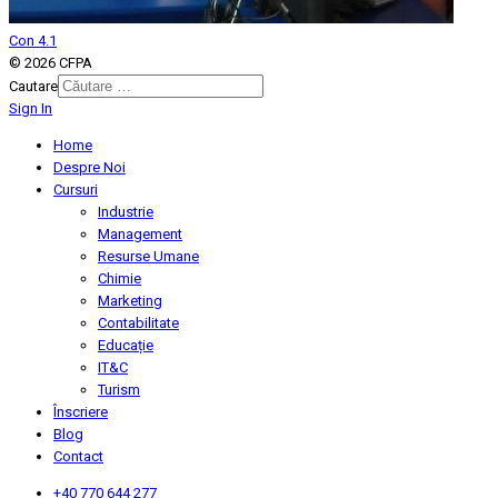
Con 4.1
© 2026 CFPA
Cautare
Sign In
Type 2 or more characters for
results.
Home
Despre Noi
Cursuri
Industrie
Management
Resurse Umane
Chimie
Marketing
Contabilitate
Educație
IT&C
Turism
Înscriere
Blog
Contact
+40 770 644 277