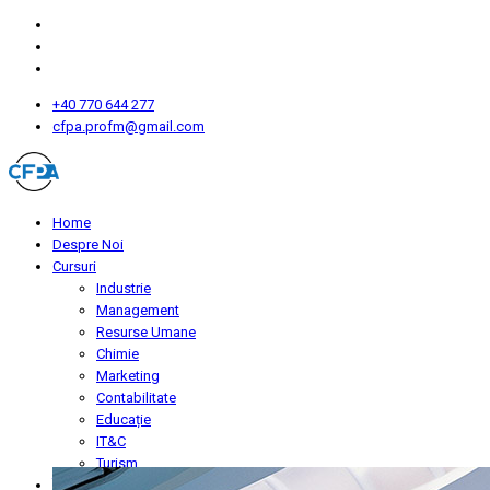
+40 770 644 277
cfpa.profm@gmail.com
Home
Despre Noi
Cursuri
Industrie
Management
Resurse Umane
Chimie
Marketing
Contabilitate
Educație
IT&C
Turism
Înscriere