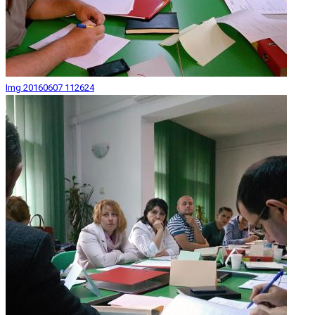
Img 20160607 112624