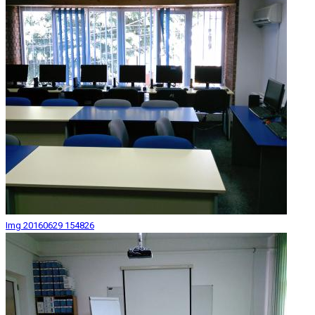
Img 20160629 154826