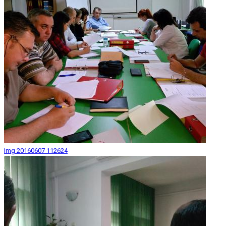
Img 20160607 112624