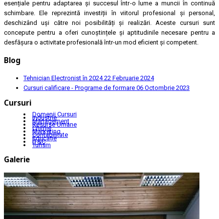
esențiale pentru adaptarea și succesul într-o lume a muncii în continuă
schimbare. Ele reprezintă investiții în viitorul profesional și personal,
deschizând uși către noi posibilități și realizări. Aceste cursuri sunt
concepute pentru a oferi cunoștințele și aptitudinile necesare pentru a
desfășura o activitate profesională într-un mod eficient și competent.
Blog
Tehnician Electronist în 2024
22 Februarie 2024
Cursuri calificare - Programe de formare
06 Octombrie 2023
Cursuri
Domenii Cursuri
Industrie
Management
Resurse Umane
Chimie
Marketing
Contabilitate
Educație
IT&C
Turism
Galerie