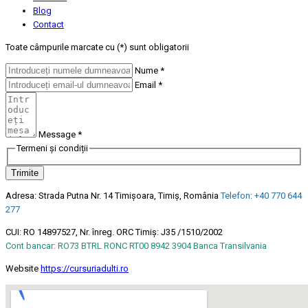
Blog
Contact
Toate câmpurile marcate cu (
*
) sunt obligatorii
Nume
*
Email
*
Message
*
Termeni și condiții
Trimite
Adresa: Strada Putna Nr. 14 Timișoara, Timiș, România
Telefon: +40 770 644
277
CUI: RO 14897527, Nr. înreg. ORC Timiș: J35 /1510/2002
Cont bancar: RO73 BTRL RONC RT00 8942 3904 Banca Transilvania
Website
https://cursuriadulti.ro