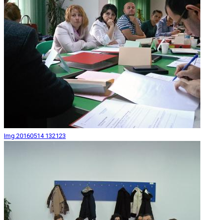
Img 20160514 132123