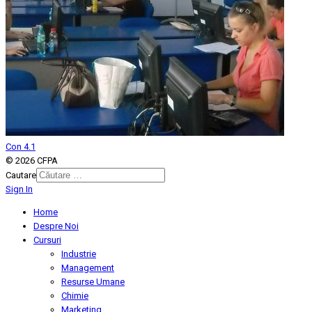
Con 4.1
© 2026 CFPA
Cautare
Sign In
Type 2 or more characters for
results.
Home
Despre Noi
Cursuri
Industrie
Management
Resurse Umane
Chimie
Marketing