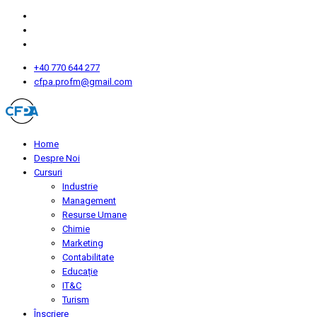
+40 770 644 277
cfpa.profm@gmail.com
Home
Despre Noi
Cursuri
Industrie
Management
Resurse Umane
Chimie
Marketing
Contabilitate
Educație
IT&C
Turism
Înscriere