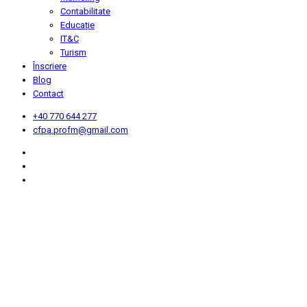
Contabilitate
Educație
IT&C
Turism
Înscriere
Blog
Contact
+40 770 644 277
cfpa.profm@gmail.com