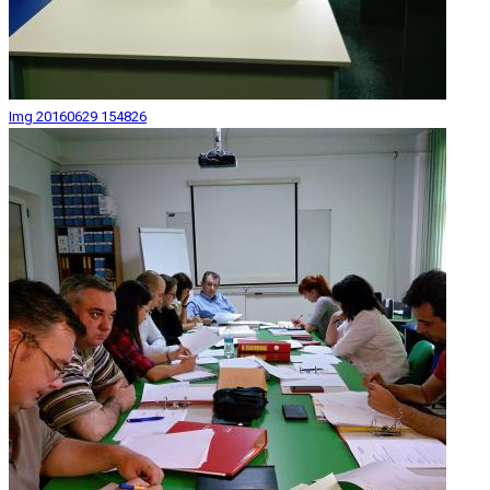
Img 20160629 154826