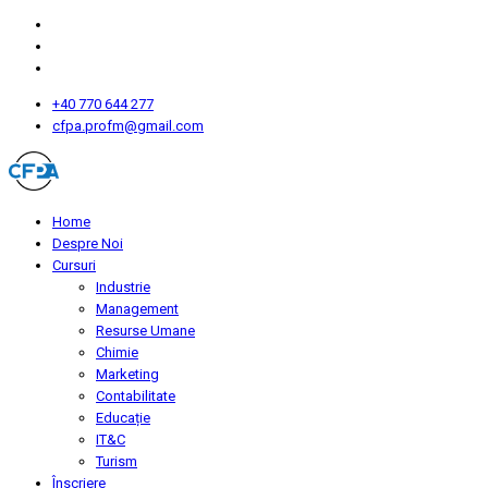
+40 770 644 277
cfpa.profm@gmail.com
Home
Despre Noi
Cursuri
Industrie
Management
Resurse Umane
Chimie
Marketing
Contabilitate
Educație
IT&C
Turism
Înscriere