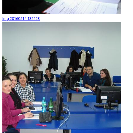
Img 20160514 132123