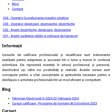
Blog
Contact
C04 - Operator la prelucrarea maselor plastice
C03 - Operator deratizare, dezinsecţie, dezinfecţie
C02 - Agent dezinfecţie, deratizare, dezinsecţie
C01 - Agent curăţenie clădiri şi mijloace de transport
Informații
Cursurile de calificare profesională și recalificare sunt instrumente
esențiale pentru adaptarea și succesul într-o lume a muncii în continuă
schimbare. Ele reprezintă investiții în viitorul profesional și personal,
deschizând uși către noi posibilități și realizări. Aceste cursuri sunt
concepute pentru a oferi cunoștințele și aptitudinile necesare pentru a
desfășura o activitate profesională într-un mod eficient și competent.
Blog
Tehnician Electronist în 2024
22 Februarie 2024
Cursuri calificare - Programe de formare
06 Octombrie 2023
Cursuri