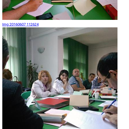
Img 20160607 112624