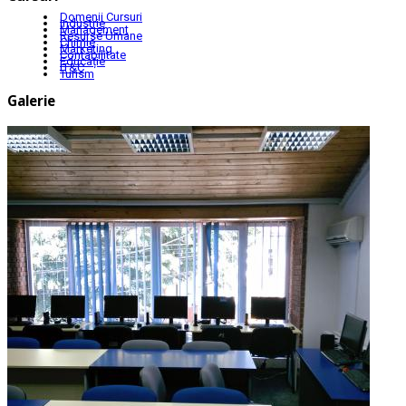
Domenii Cursuri
Industrie
Management
Resurse Umane
Chimie
Marketing
Contabilitate
Educație
IT&C
Turism
Galerie