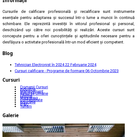
Informații
Cursurile de calificare profesională și recalificare sunt instrumente
esențiale pentru adaptarea și succesul într-o lume a muncii în continuă
schimbare. Ele reprezintă investiții în viitorul profesional și personal,
deschizând uși către noi posibilități și realizări. Aceste cursuri sunt
concepute pentru a oferi cunoștințele și aptitudinile necesare pentru a
desfășura o activitate profesională într-un mod eficient și competent.
Blog
Tehnician Electronist în 2024
22 Februarie 2024
Cursuri calificare - Programe de formare
06 Octombrie 2023
Cursuri
Domenii Cursuri
Industrie
Management
Resurse Umane
Chimie
Marketing
Contabilitate
Educație
IT&C
Turism
Galerie