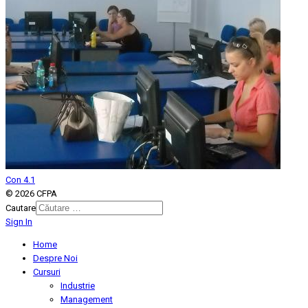
Con 4.1
© 2026 CFPA
Cautare
Sign In
Type 2 or more characters for
results.
Home
Despre Noi
Cursuri
Industrie
Management