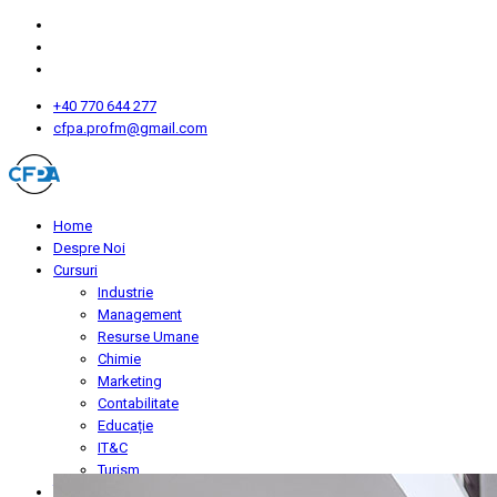
+40 770 644 277
cfpa.profm@gmail.com
Home
Despre Noi
Cursuri
Industrie
Management
Resurse Umane
Chimie
Marketing
Contabilitate
Educație
IT&C
Turism
Înscriere