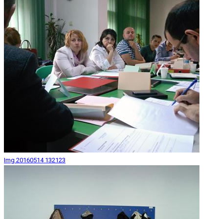
Img 20160514 132123