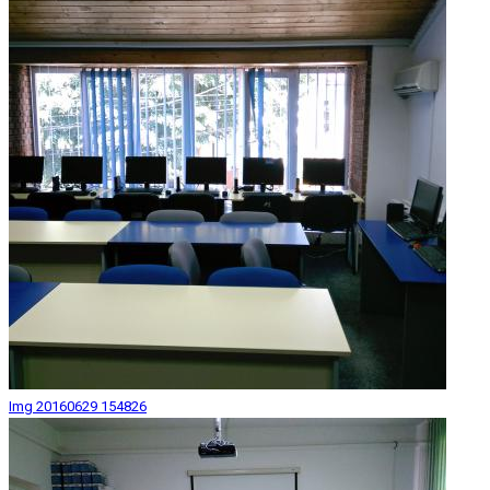
Img 20160629 154826