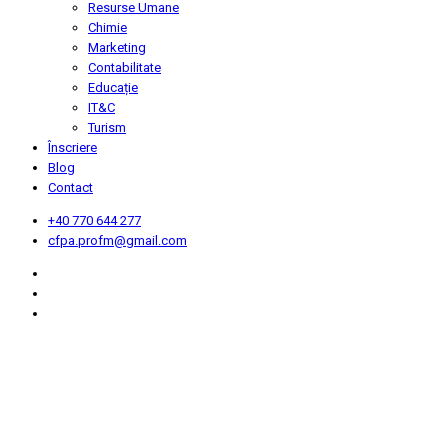
Resurse Umane
Chimie
Marketing
Contabilitate
Educație
IT&C
Turism
Înscriere
Blog
Contact
+40 770 644 277
cfpa.profm@gmail.com